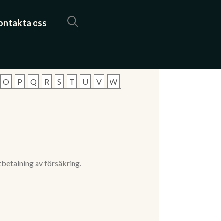
ontakta oss
O
P
Q
R
S
T
U
V
W
utbetalning av försäkring.