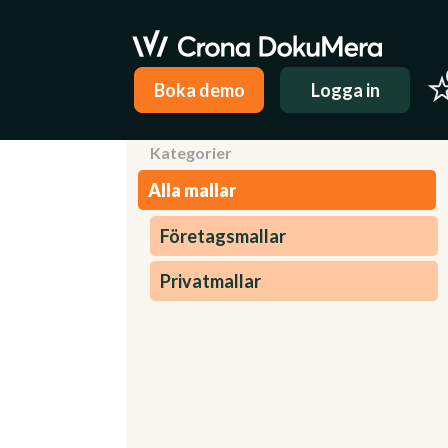
Boka demo
Logga in
Kategorier
Alla mallar
Företagsmallar
Privatmallar