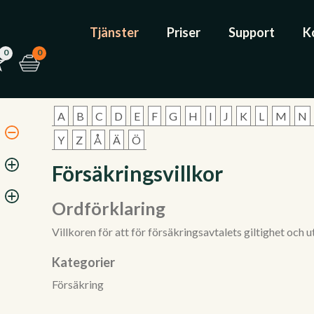
Tjänster
Priser
Support
K
0
0
A
B
C
D
E
F
G
H
I
J
K
L
M
N
Y
Z
Å
Ä
Ö
Försäkringsvillkor
Ordförklaring
Villkoren för att för försäkringsavtalets giltighet och 
Kategorier
Försäkring