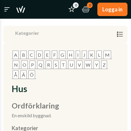
0
0
Logga in
Kategorier
A
B
C
D
E
F
G
H
I
J
K
L
M
N
O
P
Q
R
S
T
U
V
W
Y
Z
Å
Ä
Ö
Hus
Ordförklaring
En enskild byggnad.
Kategorier