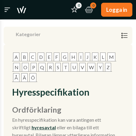
0
0
Logga in
Kategorier
A
B
C
D
E
F
G
H
I
J
K
L
M
N
O
P
Q
R
S
T
U
V
W
Y
Z
Å
Ä
Ö
Hyresspecifikation
Ordförklaring
En hyresspecifikation kan vara antingen ett
skriftligt
hyresavtal
eller en bilaga till ett
hyresavtal. Bilagan lämnar ytterligare information