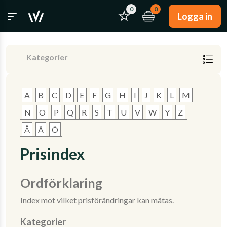
0
0
Logga in
Kategorier
A
B
C
D
E
F
G
H
I
J
K
L
M
N
O
P
Q
R
S
T
U
V
W
Y
Z
Å
Ä
Ö
Prisindex
Ordförklaring
Index mot vilket prisförändringar kan mätas.
Kategorier