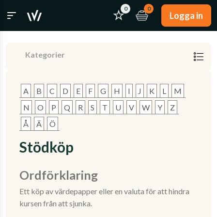
0
0
Logga in
Kategorier
A
B
C
D
E
F
G
H
I
J
K
L
M
N
O
P
Q
R
S
T
U
V
W
Y
Z
Å
Ä
Ö
Stödköp
Ordförklaring
Ett köp av värdepapper eller en valuta för att hindra
kursen från att sjunka.