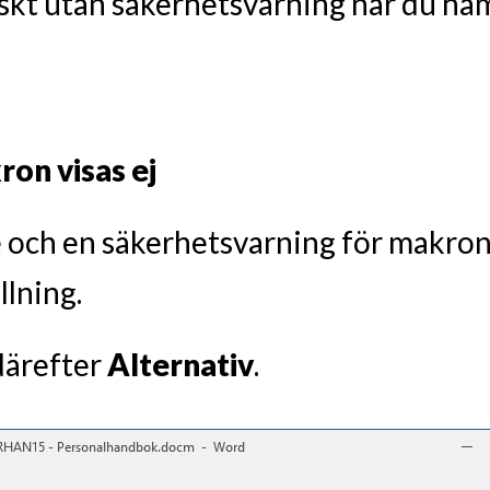
skt utan säkerhetsvarning när du hä
on visas ej
och en säkerhetsvarning för makron e
llning.
 därefter
Alternativ
.