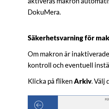
aktiveras makron automati
DokuMera.
Säkerhetsvarning för makr
Om makron är inaktiverade 
kontroll och eventuell instä
Klicka på fliken
Arkiv
. Välj