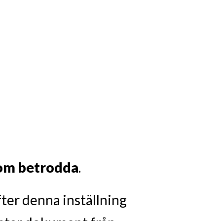
som betrodda
.
fter denna inställning