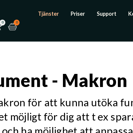
Tjänster
Priser
Support
K
0
0
ument - Makron
kron för att kunna utöka fun
 möjligt för dig att t ex spar
och ha möjlighet att anpass