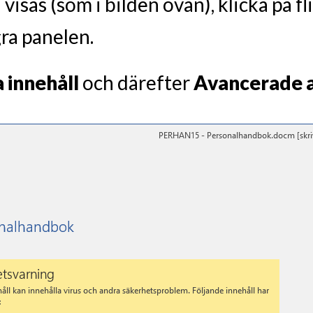
sas (som i bilden ovan), klicka på f
ra panelen.
 innehåll
och därefter
Avancerade a