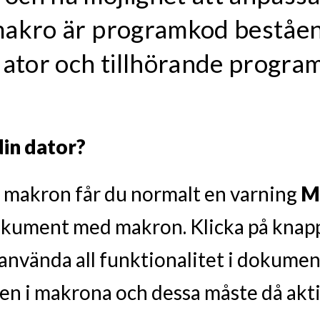
makro är programkod beståen
dator och tillhörande program
in dator?
makron får du normalt en varning
M
dokument med makron. Klicka på kna
t använda all funktionalitet i dokume
en i makrona och dessa måste då akti