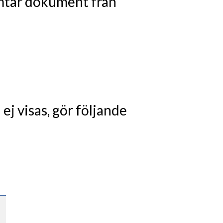
mtar dokument från
j visas, gör följande