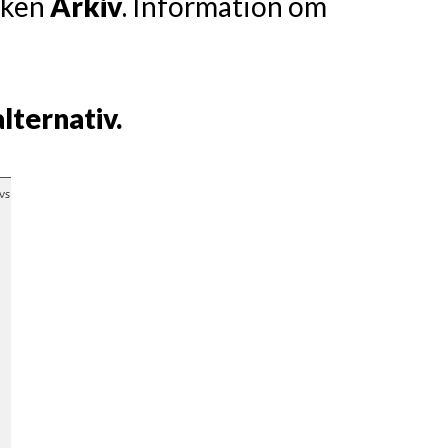
liken
Arkiv
. Information om
lternativ.