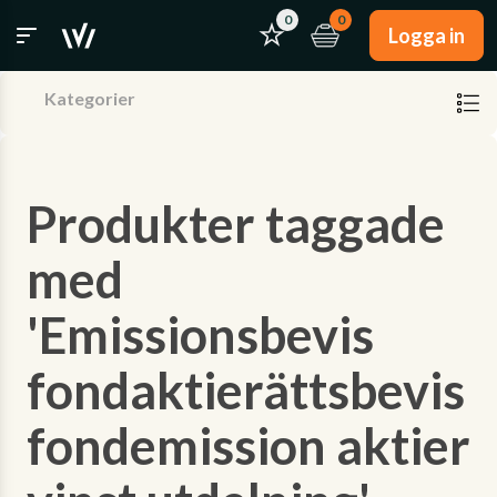
0
0
Logga in
Kategorier
Produkter taggade
med
'Emissionsbevis
fondaktierättsbevis
fondemission aktier