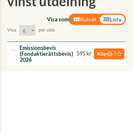
vinst utdelning'
Visa som
Rutnät
Lista
Visa
per sida
Emissionsbevis
595 kr
(Fondaktierättsbevis)
Köp
2026