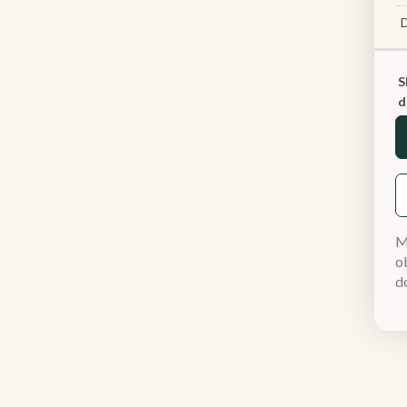
S
d
M
ob
d