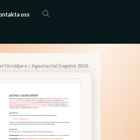
ontakta oss
erförsäljare
/
Agentavtal Engelsk 2026