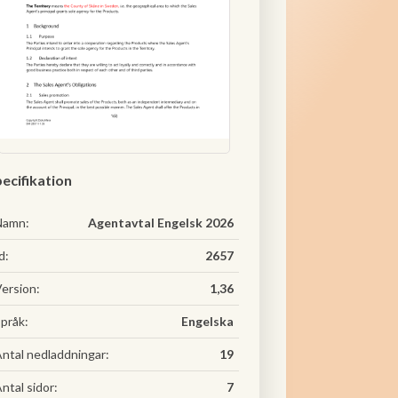
ecifikation
Namn:
Agentavtal Engelsk 2026
d:
2657
ersion:
1,36
pråk:
Engelska
ntal nedladdningar:
19
ntal sidor:
7