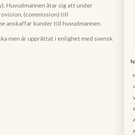
y). Huvudmannen åtar sig att under
rovision, (commission) till
ne anskaffar kunder till huvudmannen.
ska men är upprättat i enlighet med svensk
Sp
I
V
S
A
A