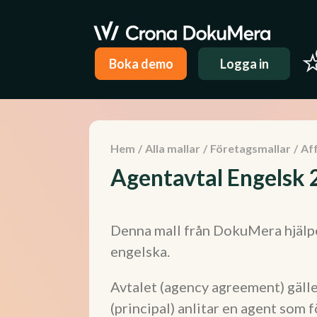
Boka demo
Logga in
Hem
/
Alla mallar
/
Företagsmallar
/
Aff
Agentavtal Engelsk
Denna mall från DokuMera hjälper
engelska.
Avtalet (agency agreement) gäll
(principal) anlitar en agent som