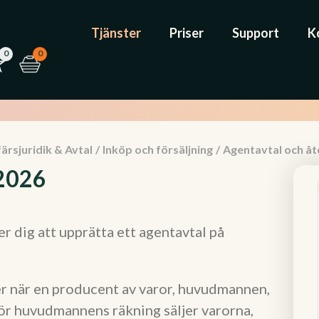
Tjänster
Priser
Support
K
0
0
ärsjuridik & Avtal
/
Inköp och försäljning
/
Agentavtal och åt
 2026
 dig att upprätta ett agentavtal på
er när en producent av varor, huvudmannen,
 för huvudmannens räkning säljer varorna,