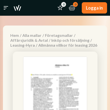
0
0
Logga in
Hem
/
Alla mallar
/
Företagsmallar
/
Affärsjuridik & Avtal
/
Inköp och försäljning
/
Leasing-Hyra
/
Allmänna villkor för leasing 2026