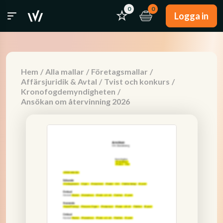
0
0
Logga in
Hem
/
Alla mallar
/
Företagsmallar
/
Affärsjuridik & Avtal
/
Tvist och konkurs
/
Kronofogdemyndigheten
/
Ansökan om återvinning 2026