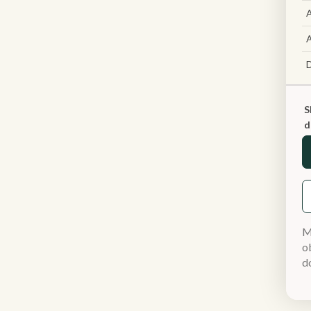
A
A
S
d
M
ob
d