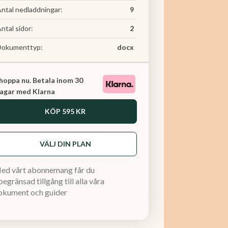
ntal nedladdningar:
9
ntal sidor:
2
Dokumenttyp:
docx
hoppa nu. Betala inom 30
agar med Klarna
KÖP
595 KR
VÄLJ DIN PLAN
ed vårt abonnemang får du
egränsad tillgång till alla våra
okument och guider