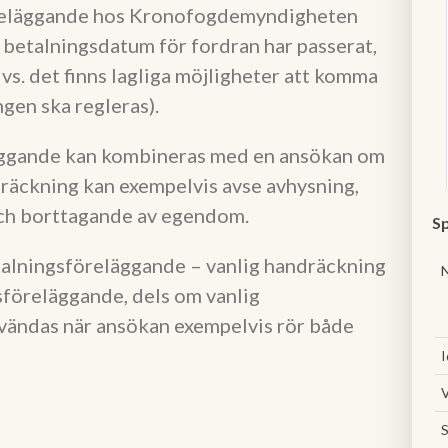
reläggande hos Kronofogdemyndigheten
ta betalningsdatum för fordran har passerat,
dvs. det finns lagliga möjligheter att komma
gen ska regleras).
äggande kan kombineras med en ansökan om
dräckning kan exempelvis avse avhysning,
ch borttagande av egendom.
Sp
lningsföreläggande – vanlig handräckning
sföreläggande, dels om vanlig
vändas när ansökan exempelvis rör både
I
V
S