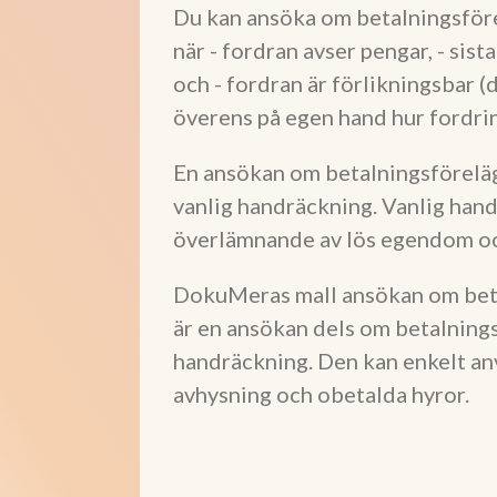
Du kan ansöka om betalningsfö
när - fordran avser pengar, - sis
och - fordran är förlikningsbar (
överens på egen hand hur fordrin
En ansökan om betalningsförel
vanlig handräckning. Vanlig han
överlämnande av lös egendom o
DokuMeras mall ansökan om beta
är en ansökan dels om betalning
handräckning. Den kan enkelt an
avhysning och obetalda hyror.