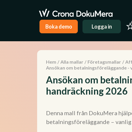
Boka demo
Logga in
Hem
/
Alla mallar
/
Företagsmallar
/
Aff
Ansökan om betalningsföreläggande - v
Ansökan om betalnin
handräckning 2026
Denna mall från DokuMera hjälpe
betalningsföreläggande – vanlig