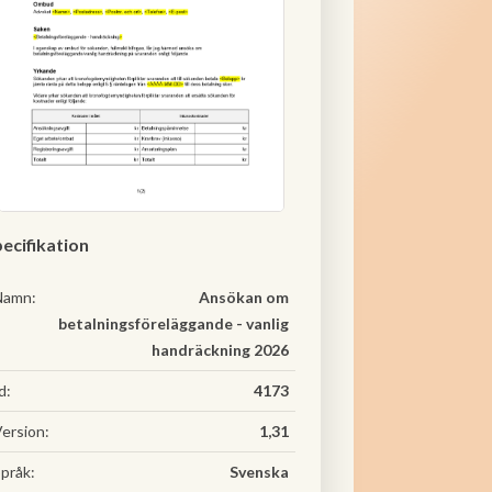
ecifikation
Namn:
Ansökan om
betalningsföreläggande - vanlig
handräckning 2026
d:
4173
ersion:
1,31
pråk:
Svenska