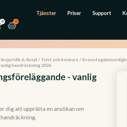
Tjänster
Priser
Support
K
0
0
ärsjuridik & Avtal
/
Tvist och konkurs
/
Kronofogdemyndigh
anlig handräckning 2026
gsföreläggande - vanlig
r dig att upprätta en ansökan om
 handräckning.