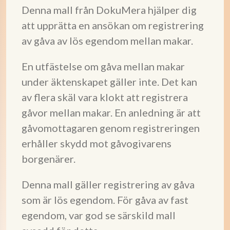
Denna mall från DokuMera hjälper dig
att upprätta en ansökan om registrering
av gåva av lös egendom mellan makar.
En utfästelse om gåva mellan makar
under äktenskapet gäller inte. Det kan
av flera skäl vara klokt att registrera
gåvor mellan makar. En anledning är att
gåvomottagaren genom registreringen
erhåller skydd mot gåvogivarens
borgenärer.
Denna mall gäller registrering av gåva
som är lös egendom. För gåva av fast
egendom, var god se särskild mall