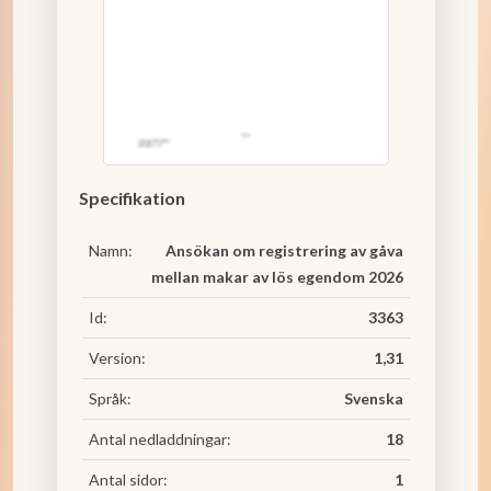
Specifikation
Namn:
Ansökan om registrering av gåva
mellan makar av lös egendom 2026
Id:
3363
Version:
1,31
Språk:
Svenska
Antal nedladdningar:
18
Antal sidor:
1