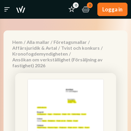
0
0
Logga in
Hem
/
Alla mallar
/
Företagsmallar
/
Affärsjuridik & Avtal
/
Tvist och konkurs
/
Kronofogdemyndigheten
/
Ansökan om verkställighet (Försäljning av
fastighet) 2026