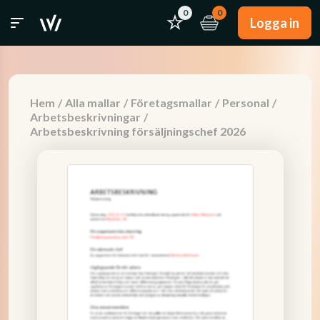
0
0
Logga in
Hem
/
Alla mallar
/
Företagsmallar
/
Personal
/
Arbetsbeskrivningar
/
Arbetsbeskrivning försäljningschef 2026