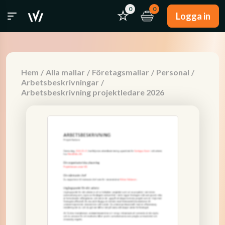
0
0
Logga in
Hem
/
Alla mallar
/
Företagsmallar
/
Personal
/
Arbetsbeskrivningar
/
Arbetsbeskrivning projektledare 2026