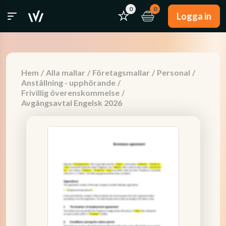
0
0
Logga in
Hem
/
Alla mallar
/
Företagsmallar
/
Personal
/
Anställning - upphörande
/
Frivillig överenskommelse
/
Avgångsavtal Engelsk 2026