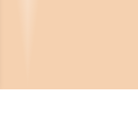
Crona Software AB
Huvudkontor: