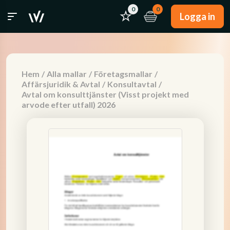
0
0
Logga in
Hem
/
Alla mallar
/
Företagsmallar
/
Affärsjuridik & Avtal
/
Konsultavtal
/
Avtal om konsulttjänster (Visst projekt med
arvode efter utfall) 2026