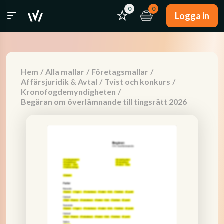
0
0
Logga in
Hem
/
Alla mallar
/
Företagsmallar
/
Affärsjuridik & Avtal
/
Tvist och konkurs
/
Kronofogdemyndigheten
/
Begäran om överlämnande till tingsrätt 2026