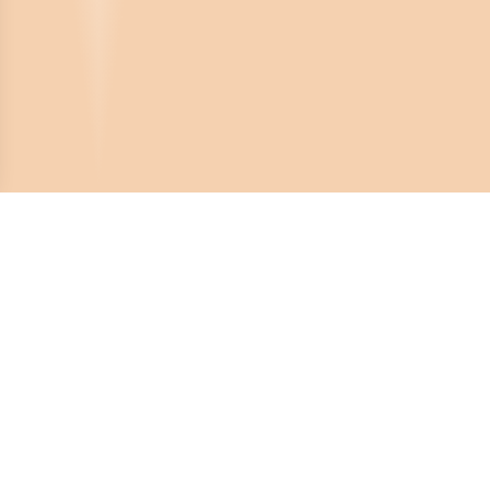
Crona Software AB
Huvudkontor:
Solnavägen 4
113 65 Stockholm,
Sverige
Telefonnummer:
08-450 44 80