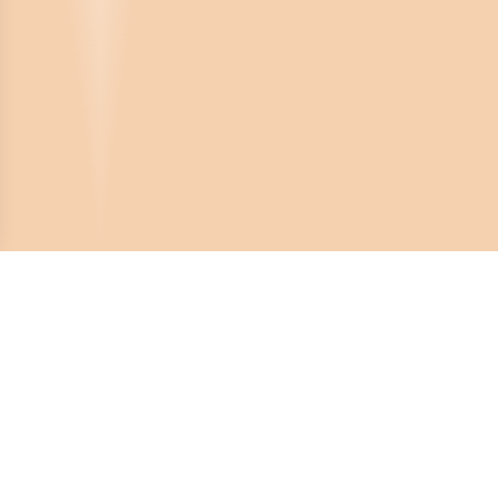
Crona Software AB
Huvudkontor:
Solnavägen 4
113 65 Stockholm,
Sverige