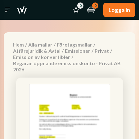
0
0
Logga in
Hem
/
Alla mallar
/
Företagsmallar
/
Affärsjuridik & Avtal
/
Emissioner
/
Privat
/
Emission av konvertibler
/
Begäran öppnande emissionskonto - Privat AB
2026