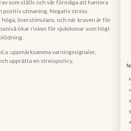
rav som ställs och vår förmåga att hantera
n positiv utmaning. Negativ stress
 höga, överstimulans, och när kraven är för
essnivå ökar risken för sjukdomar som högt
nblödning.
 bl.a. uppmärksamma varningssignaler,
ch upprätta en stresspolicy.
Sp
I
V
S
A