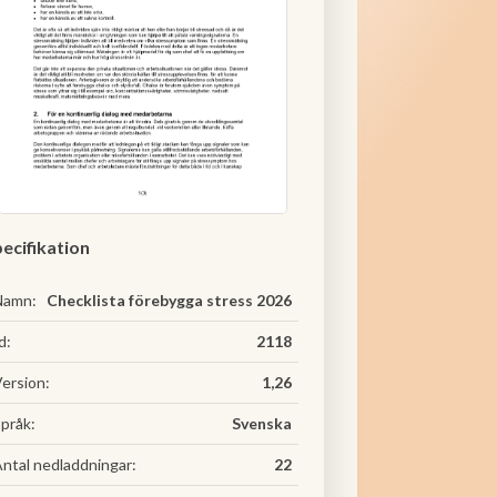
ecifikation
Namn:
Checklista förebygga stress 2026
d:
2118
ersion:
1,26
pråk:
Svenska
ntal nedladdningar:
22