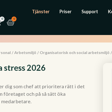
Tjänster
Priser
Support
K
0
0
rsonal
/
Arbetsmiljö
/
Organisatorisk och social arbetsmiljö
/
a stress 2026
 dig som chef att prioritera rätt i det
 företaget och på så sätt öka
e medarbetare.