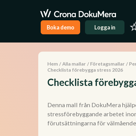
Boka demo
Logga in
Hem
/
Alla mallar
/
Företagsmallar
/
Pe
Checklista förebygga stress 2026
Checklista förebygg
Denna mall från DokuMera hjälper
stressförebyggande arbetet inom
förutsättningarna för välmåend