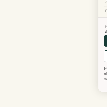
A
S
d
M
ob
d