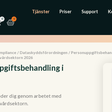
Tjänster
Priser
Support
K
0
0
mpliance
/
Dataskyddsförordningen
/
Personuppgiftsbehand
 vårdsektorn 2026
pgiftsbehandling i
eder dig genom arbetet med
vårdsektorn.