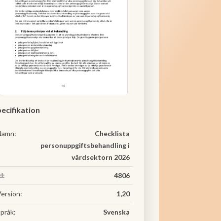
ecifikation
Namn:
Checklista
personuppgiftsbehandling i
vårdsektorn 2026
d:
4806
ersion:
1,20
pråk:
Svenska