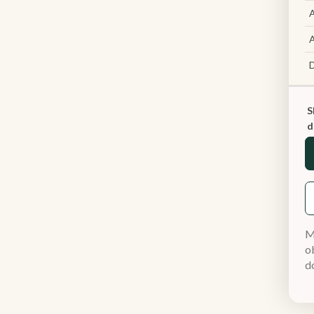
A
A
S
d
M
ob
d