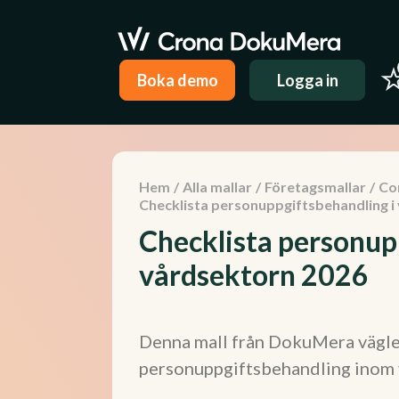
Boka demo
Logga in
Hem
/
Alla mallar
/
Företagsmallar
/
Co
Checklista personuppgiftsbehandling i
Checklista personup
vårdsektorn 2026
Denna mall från DokuMera vägl
personuppgiftsbehandling inom 