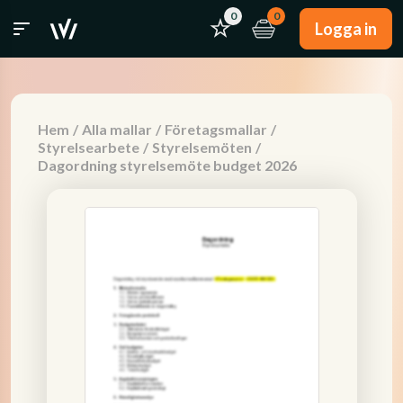
0
0
Logga in
Hem
/
Alla mallar
/
Företagsmallar
/
Styrelsearbete
/
Styrelsemöten
/
Dagordning styrelsemöte budget 2026