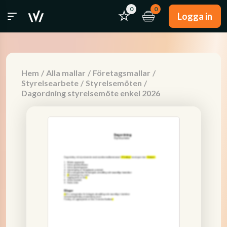
0
0
Logga in
Hem
/
Alla mallar
/
Företagsmallar
/
Styrelsearbete
/
Styrelsemöten
/
Dagordning styrelsemöte enkel 2026