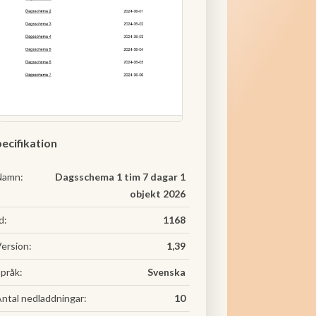
ecifikation
Namn:
Dagsschema 1 tim 7 dagar 1
objekt 2026
d:
1168
ersion:
1,39
pråk:
Svenska
ntal nedladdningar:
10