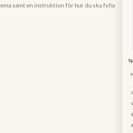
ema samt en instruktion för hur du ska fylla
Sp
I
V
S
A