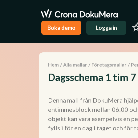
Boka demo
Logga in
Hem
/
Alla mallar
/
Företagsmallar
/
Pe
Dagsschema 1 tim 7 
Denna mall från DokuMera hjälper
entimmesblock mellan 06:00 och 
objekt kan vara exempelvis en pe
fylls i för en dag i taget och fö