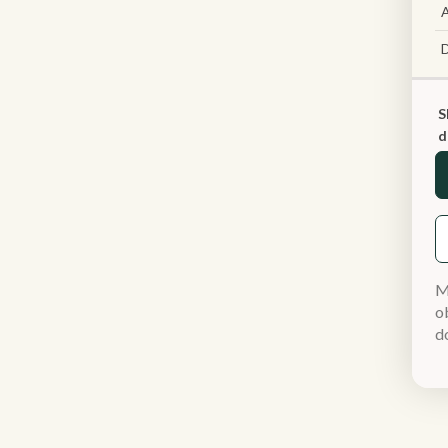
A
S
d
M
ob
d