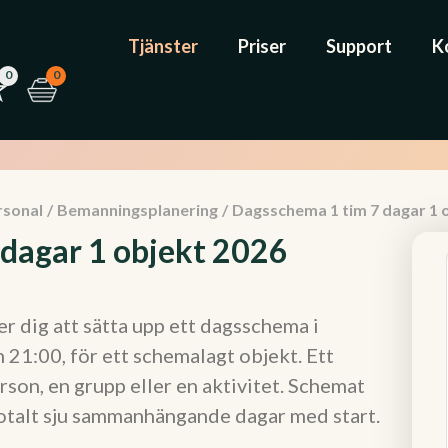
Tjänster
Priser
Support
K
0
0
rsonal
/
Bemanningsplanering
/
Dagsschema 1 tim 7 dagar 1 
dagar 1 objekt 2026
 dig att sätta upp ett dagsschema i
21:00, för ett schemalagt objekt. Ett
rson, en grupp eller en aktivitet. Schemat
r totalt sju sammanhängande dagar med start.