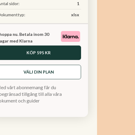
ntal sidor:
1
Dokumenttyp:
xlsx
hoppa nu. Betala inom 30
agar med Klarna
KÖP
595 KR
VÄLJ DIN PLAN
ed vårt abonnemang får du
egränsad tillgång till alla våra
okument och guider