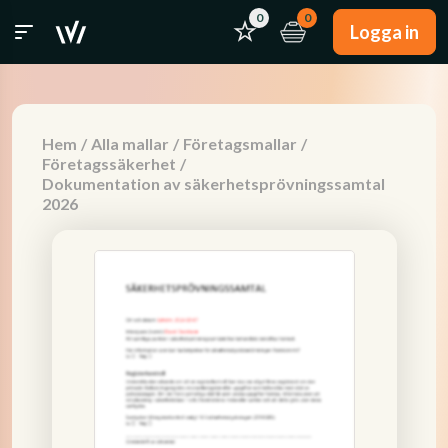
0
0
Logga in
Hem
/
Alla mallar
/
Företagsmallar
/
Företagssäkerhet
/
Dokumentation av säkerhetsprövningssamtal
2026