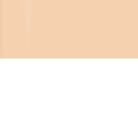
Crona Software AB
Huvudkontor:
Solnavägen 4
113 65 Stockholm,
Sverige
Telefonnummer:
08-450 44 80