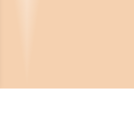
Crona Software AB
Huvudkontor: