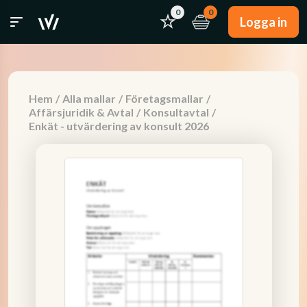
0
0
Logga in
Hem
/
Alla mallar
/
Företagsmallar
/
Affärsjuridik & Avtal
/
Konsultavtal
/
Enkät - utvärdering av konsult 2026