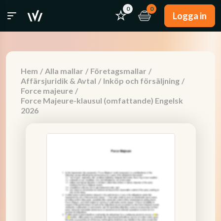
0
0
Logga in
Hem
/
Alla mallar
/
Företagsmallar
/
Affärsjuridik & Avtal
/
Inköp och försäljning
/
Force majeure
/
Force Majeure-klausul (omfattande) Engelsk
2026