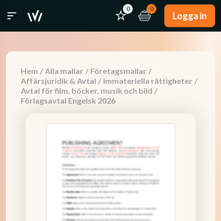
0
0
Logga in
Hem
/
Alla mallar
/
Företagsmallar
/
Affärsjuridik & Avtal
/
Immateriella rättigheter
/
Avtal för film, böcker, musik och bild
/
Förlagsavtal Engelsk 2026