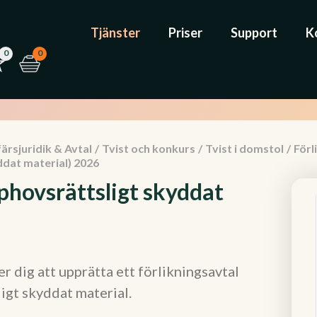
Tjänster
Priser
Support
K
0
0
ärsjuridik & Avtal
/
Tvist och konkurs
/
Tvist i domstol
/
Förl
ddat material) 2026
phovsrättsligt skyddat
 dig att upprätta ett förlikningsavtal
igt skyddat material.