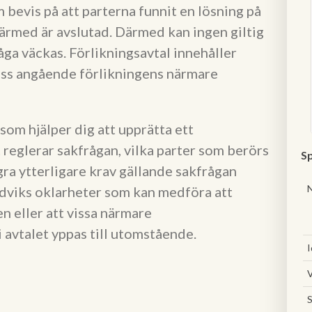
m bevis på att parterna funnit en lösning på
därmed är avslutad. Därmed kan ingen giltig
åga väckas. Förlikningsavtal innehåller
ess angående förlikningens närmare
om hjälper dig att upprätta ett
 reglerar sakfrågan, vilka parter som berörs
Sp
gra ytterligare krav gällande sakfrågan
ndviks oklarheter som kan medföra att
n eller att vissa närmare
avtalet yppas till utomstående.
I
V
S