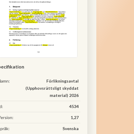
ecifikation
Namn:
Förlikningsavtal
(Upphovsrättsligt skyddat
material) 2026
d:
4534
ersion:
1,27
pråk:
Svenska