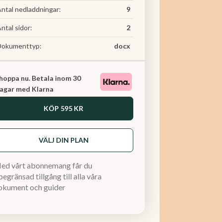
ntal nedladdningar:
9
ntal sidor:
2
Dokumenttyp:
docx
hoppa nu. Betala inom 30
agar med Klarna
KÖP
595 KR
VÄLJ DIN PLAN
ed vårt abonnemang får du
egränsad tillgång till alla våra
okument och guider