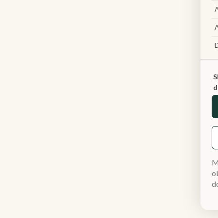
A
A
S
d
M
ob
d