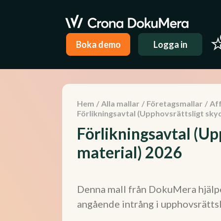
Boka demo
Logga in
Hem
/
Alla mallar
/
Företagsmallar
/
Aff
Förlikningsavtal (Upphovsrättsligt sky
Förlikningsavtal (Up
material) 2026
Denna mall från DokuMera hjälper
angående intrång i upphovsrättsl