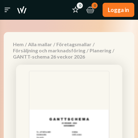
0
0
Logga in
Hem
/
Alla mallar
/
Företagsmallar
/
Försäljning och marknadsföring
/
Planering
/
GANTT-schema 26 veckor 2026