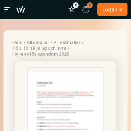
0
0
Logga in
Hem
/
Alla mallar
/
Privatmallar
/
Köp, försäljning och hyra
/
Hyra av lös egendom 2026