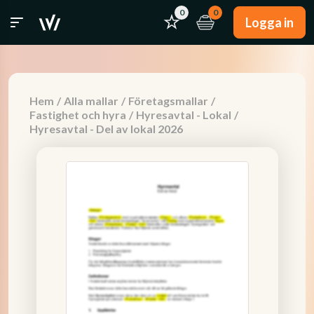
0
0
Logga in
Hem
/
Alla mallar
/
Företagsmallar
/
Fastighet och hyra
/
Hyresavtal - Lokal
/
Hyresavtal - Del av lokal 2026