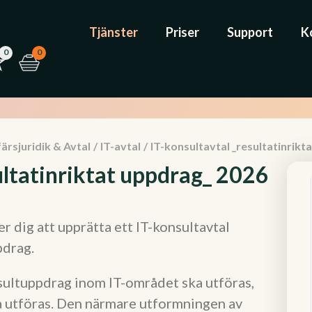
Tjänster
Priser
Support
K
0
0
ärsjuridik & Avtal
/
IT-avtal
/
IT-konsultavtal _resultatinrikt
ultatinriktat uppdrag_ 2026
 dig att upprätta ett IT-konsultavtal
pdrag.
sultuppdrag inom IT-området ska utföras,
ka utföras. Den närmare utformningen av