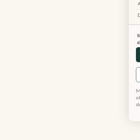
A
S
d
M
ob
d