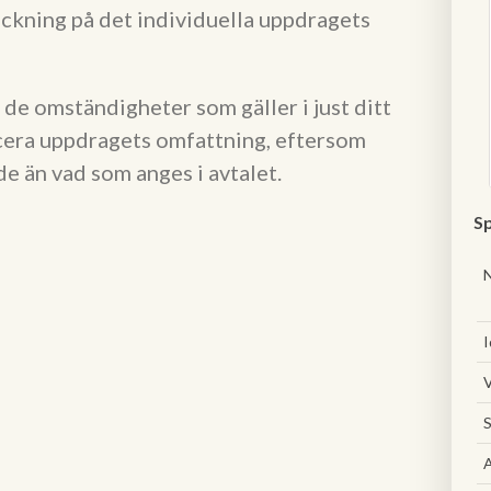
äckning på det individuella uppdragets
 de omständigheter som gäller i just ditt
ficera uppdragets omfattning, eftersom
e än vad som anges i avtalet.
Sp
I
V
S
A