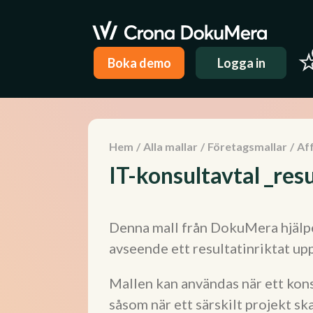
Boka demo
Logga in
Hem
/
Alla mallar
/
Företagsmallar
/
Aff
IT-konsultavtal _res
Denna mall från DokuMera hjälper
avseende ett resultatinriktat up
Mallen kan användas när ett kon
såsom när ett särskilt projekt s