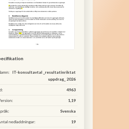
ecifikation
Namn:
IT-konsultavtal _resultatinriktat
uppdrag_ 2026
d:
4963
ersion:
1,19
pråk:
Svenska
ntal nedladdningar:
19