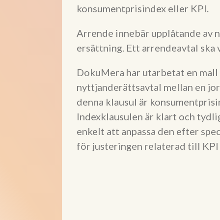
konsumentprisindex eller KPI.
Arrende innebär upplåtande av ny
ersättning. Ett arrendeavtal ska v
DokuMera har utarbetat en mall fö
nyttjanderättsavtal mellan en jo
denna klausul är konsumentprisi
Indexklausulen är klart och tydli
enkelt att anpassa den efter speci
för justeringen relaterad till KPI