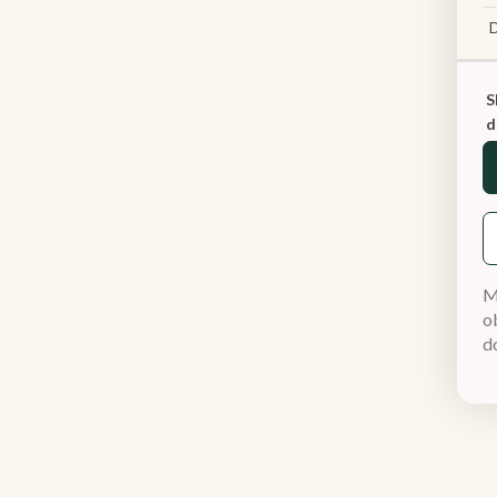
S
d
M
ob
d