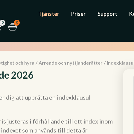
Tjänster
Priser
Support
K
0
0
tighet och hyra
/
Arrende och nyttjanderätter
/
Indexklausu
nde 2026
r dig att upprätta en indexklausul
is justeras i förhållande till ett index inom
e indexet som används till detta är