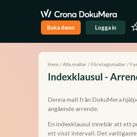
Boka demo
Logga in
Hem
/
Alla mallar
/
Företagsmallar
/
Fas
Indexklausul - Arre
Denna mall från DokuMera hjälpe
angående arrende.
En indexklausul innebär att ett pr
ett visst intervall. Det vanligast