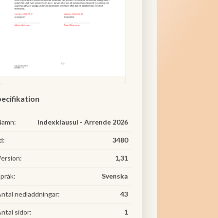
ecifikation
Namn:
Indexklausul - Arrende 2026
d:
3480
ersion:
1,31
pråk:
Svenska
ntal nedladdningar:
43
ntal sidor:
1