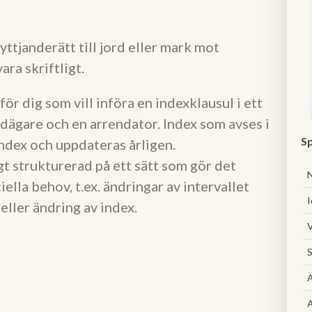
ttjanderätt till jord eller mark mot
ara skriftligt.
r dig som vill införa en indexklausul i ett
rdägare och en arrendator. Index som avses i
Sp
ndex och uppdateras årligen.
gt strukturerad på ett sätt som gör det
ella behov, t.ex. ändringar av intervallet
I
 eller ändring av index.
V
S
A
A