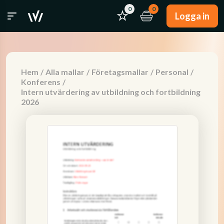
0
0
Logga in
Hem
/
Alla mallar
/
Företagsmallar
/
Personal
/
Konferens
/
Intern utvärdering av utbildning och fortbildning
2026