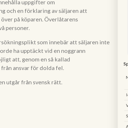
innehålla uppgifter om
g och en förklaring av säljaren att
r över på köparen. Överlåtarens
vå personer.
sökningsplikt som innebär att säljaren inte
borde ha upptäckt vid en noggrann
jligt att, genom en så kallad
Sp
 från ansvar för dolda fel.
n utgår från svensk rätt.
I
V
S
A