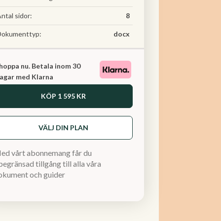
ntal sidor:
8
Dokumenttyp:
docx
hoppa nu. Betala inom 30
agar med Klarna
KÖP
1 595 KR
VÄLJ DIN PLAN
ed vårt abonnemang får du
egränsad tillgång till alla våra
okument och guider