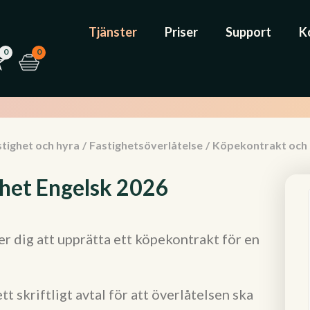
Tjänster
Priser
Support
K
0
0
tighet och hyra
/
Fastighetsöverlåtelse
/
Köpekontrakt och
het Engelsk 2026
r dig att upprätta ett köpekontrakt för en
t skriftligt avtal för att överlåtelsen ska