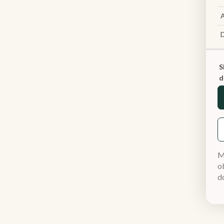
A
S
d
M
ob
d