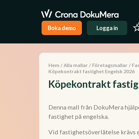
Boka demo
Logga in
Hem
/
Alla mallar
/
Företagsmallar
/
Fas
Köpekontrakt fastighet Engelsk 2026
Köpekontrakt fastig
Denna mall från DokuMera hjälpe
fastighet på engelska.
Vid fastighetsöverlåtelse krävs et