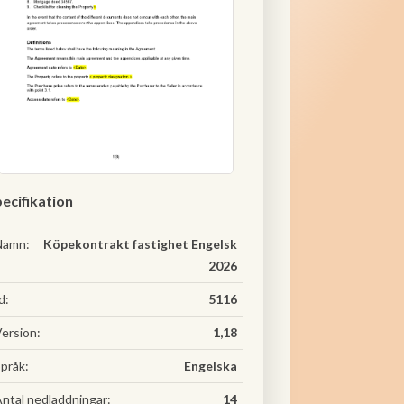
ecifikation
Namn:
Köpekontrakt fastighet Engelsk
2026
d:
5116
ersion:
1,18
pråk:
Engelska
ntal nedladdningar:
14