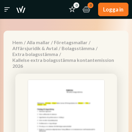
0
0
Logga in
Hem
/
Alla mallar
/
Företagsmallar
/
Affärsjuridik & Avtal
/
Bolagsstämma
/
Extra bolagsstämma
/
Kallelse extra bolagsstämma kontantemission
2026