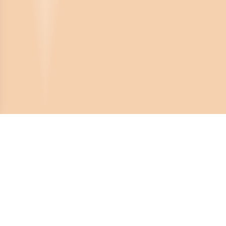
Crona Software AB
Huvudkontor:
Solnavägen 4
113 65 Stockholm,
Sverige