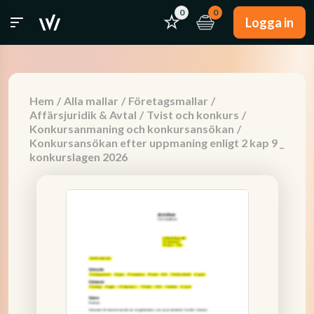
0
0
Logga in
Hem
/
Alla mallar
/
Företagsmallar
/
Affärsjuridik & Avtal
/
Tvist och konkurs
/
Konkursanmaning och konkursansökan
/
Konkursansökan efter uppmaning enligt 2 kap 9 _
konkurslagen 2026