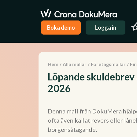
Boka demo
Logga in
Hem
/
Alla mallar
/
Företagsmallar
/
Fi
Löpande skuldebrev
2026
Denna mall från DokuMera hjälpe
ofta även kallat revers eller lå
borgensåtagande.