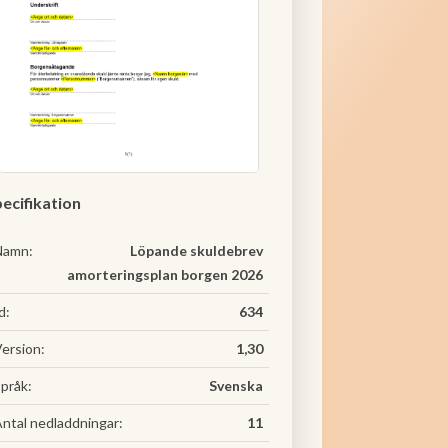
ecifikation
Namn:
Löpande skuldebrev
amorteringsplan borgen 2026
d:
634
ersion:
1,30
pråk:
Svenska
ntal nedladdningar:
11