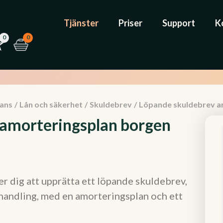
Tjänster
Priser
Support
K
0
0
nans
/
Lån och säkerhet
/
Skuldebrev
/
Löpande skuldebrev a
 amorteringsplan borgen
r dig att upprätta ett löpande skuldebrev,
nehandling, med en amorteringsplan och ett