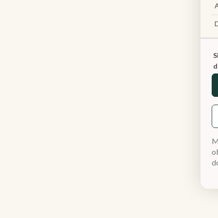
A
S
d
M
ob
d