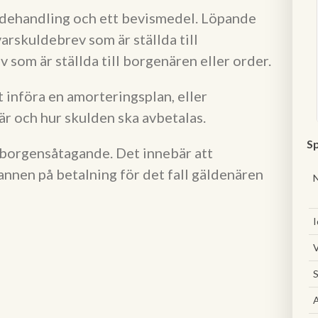
rdehandling och ett bevismedel. Löpande
arskuldebrev som är ställda till
som är ställda till borgenären eller order.
t införa en amorteringsplan, eller
är och hur skulden ska avbetalas.
Sp
 borgensåtagande. Det innebär att
nen på betalning för det fall gäldenären
I
V
S
A