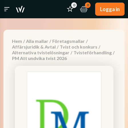
0
0
Logga in
Hem
/
Alla mallar
/
Företagsmallar
/
Affärsjuridik & Avtal
/
Tvist och konkurs
/
Alternativa tvistelösningar
/
Tvisteförhandling
/
PM Att undvika tvist 2026