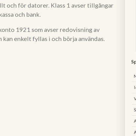
 och för datorer. Klass 1 avser tillgångar
kassa och bank.
 konto 1921 som avser redovisning av
kan enkelt fyllas i och börja användas.
Sp
I
V
S
A
A