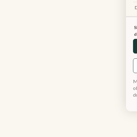
S
d
M
ob
d