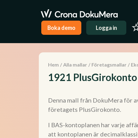
Boka demo
Logga in
Hem
/
Alla mallar
/
Företagsmallar
/
Ek
1921 PlusGirokonto
Denna mall från DokuMera för avs
företagets PlusGirokonto.
I BAS-kontoplanen har varje af
att kontoplanen är decimalklassifi