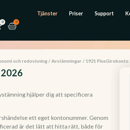
Tjänster
Priser
Support
K
0
0
onomi och redovisning
/
Avstämningar
/
1921 PlusGirokonto
 2026
tämning hjälper dig att specificera
färshändelse ett eget kontonummer. Genom
cerad är det lätt att hitta rätt, både för