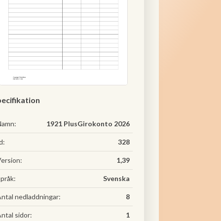
ecifikation
Namn:
1921 PlusGirokonto 2026
d:
328
ersion:
1,39
pråk:
Svenska
ntal nedladdningar:
8
ntal sidor:
1