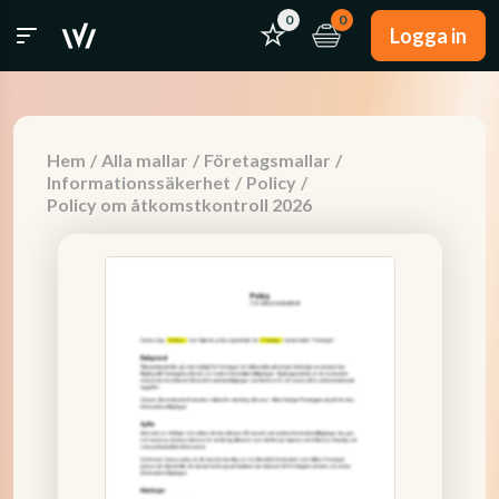
0
0
Logga in
Hem
/
Alla mallar
/
Företagsmallar
/
Informationssäkerhet
/
Policy
/
Policy om åtkomstkontroll 2026