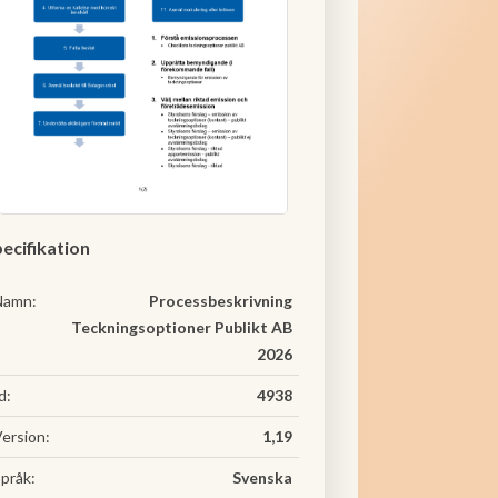
ecifikation
Namn:
Processbeskrivning
Teckningsoptioner Publikt AB
2026
d:
4938
ersion:
1,19
pråk:
Svenska