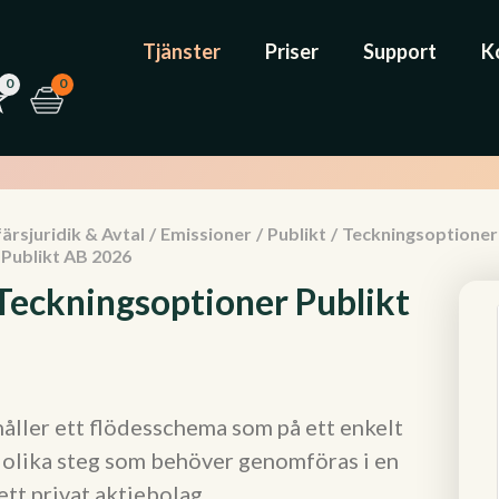
Tjänster
Priser
Support
K
0
0
ärsjuridik & Avtal
/
Emissioner
/
Publikt
/
Teckningsoptioner
Publikt AB 2026
Teckningsoptioner Publikt
ller ett flödesschema som på ett enkelt
e olika steg som behöver genomföras i en
ett privat aktiebolag.