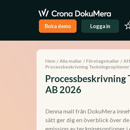
Boka demo
Logga in
Hem
/
Alla mallar
/
Företagsmallar
/
Aff
Processbeskrivning Teckningsoptioner 
Processbeskrivning 
AB 2026
Denna mall från DokuMera innehå
sätt ger dig en överblick över d
emission av teckningsoptioner i 