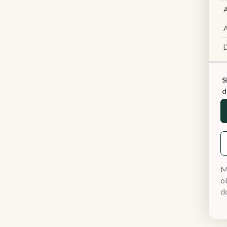
A
A
S
d
M
ob
d