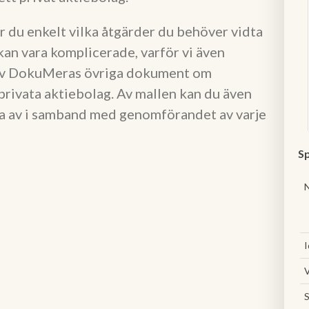
 du enkelt vilka åtgärder du behöver vidta
 kan vara komplicerade, varför vi även
 av DokuMeras övriga dokument om
privata aktiebolag. Av mallen kan du även
tta av i samband med genomförandet av varje
Sp
I
V
S