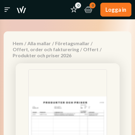
0
0
Logga in
Hem
/
Alla mallar
/
Företagsmallar
/
Offert, order och fakturering
/
Offert
/
Produkter och priser 2026