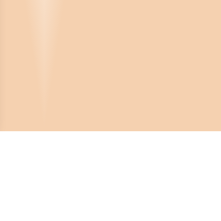
Crona Software AB
Huvudkontor:
Solnavägen 4