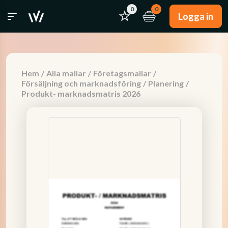
0
0
Logga in
Hem
/
Alla mallar
/
Företagsmallar
/
Försäljning och marknadsföring
/
Planering
/
Produkt- marknadsmatris 2026