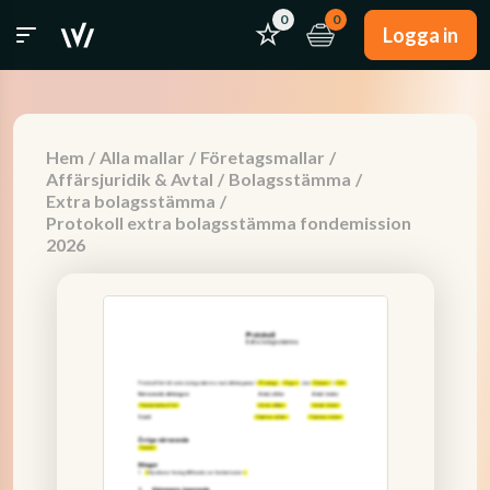
0
0
Logga in
Hem
/
Alla mallar
/
Företagsmallar
/
Affärsjuridik & Avtal
/
Bolagsstämma
/
Extra bolagsstämma
/
Protokoll extra bolagsstämma fondemission
2026