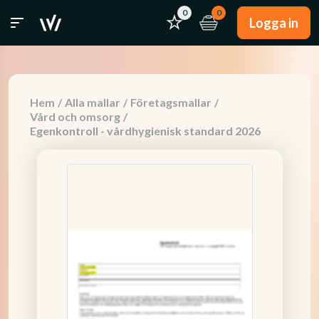
0
0
Logga in
Hem
/
Alla mallar
/
Företagsmallar
/
Vård och omsorg
/
Egenkontroll - vårdhygienisk standard 2026