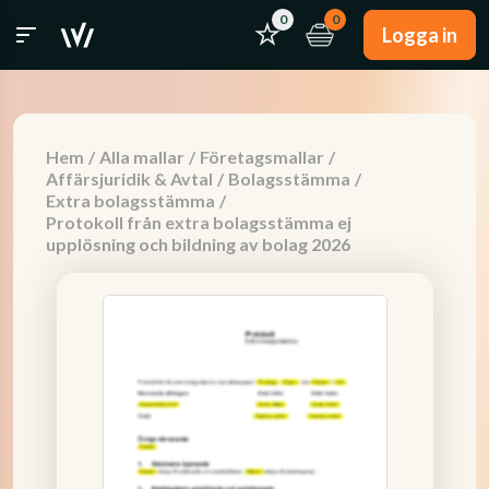
0
0
Logga in
Hem
/
Alla mallar
/
Företagsmallar
/
Affärsjuridik & Avtal
/
Bolagsstämma
/
Extra bolagsstämma
/
Protokoll från extra bolagsstämma ej
upplösning och bildning av bolag 2026