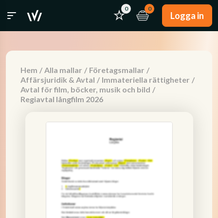
0
0
Logga in
Hem
/
Alla mallar
/
Företagsmallar
/
Affärsjuridik & Avtal
/
Immateriella rättigheter
/
Avtal för film, böcker, musik och bild
/
Regiavtal långfilm 2026