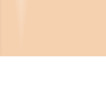
Crona Software AB
Huvudkontor:
Solnavägen 4
113 65 Stockholm,
Sverige