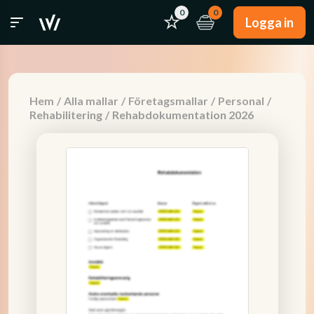
0
0
Logga in
Hem
/
Alla mallar
/
Företagsmallar
/
Personal
/
Rehabilitering
/
Rehabdokumentation 2026